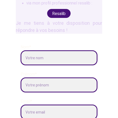
via mon profil professionnel resalib :
Resalib
Je me tiens à votre disposition pour
répondre à vos besoins !
Nom*
Prénom*
Email*